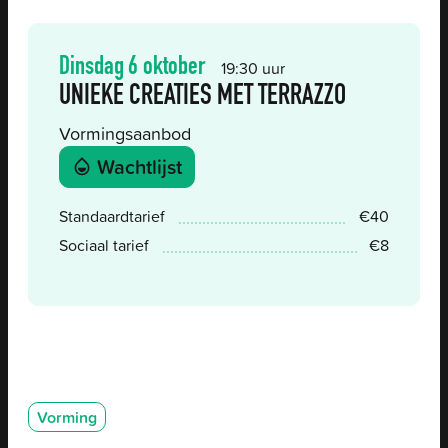
Dinsdag
6 oktober
19:30 uur
UNIEKE CREATIES MET TERRAZZO
Vormingsaanbod
Reserveer
Wachtlijst
Prijs
Standaardtarief
€
40
Sociaal tarief
€
8
Categorieën
Vorming