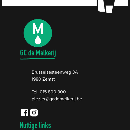
Contact & openingsuren
GC de Melkerij
Adres
Brusselsesteenweg 3A
,
1980
Zemst
015 800 300
E-mail
plezier
@
gcdemelkerij.be
Facebook
Instagram
GC de Melkerij
GC de Melkerij
Nuttige links