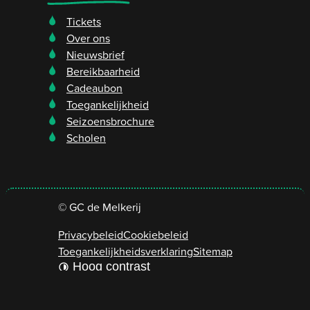
Tickets
Over ons
Nieuwsbrief
Bereikbaarheid
Cadeaubon
Toegankelijkheid
Seizoensbrochure
Scholen
©
GC de Melkerij
Privacybeleid
Cookiebeleid
Toegankelijkheidsverklaring
Sitemap
Hoog contrast
LCP nv 2026 ©