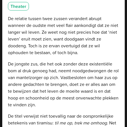
Categorieën
Theater
De relatie tussen twee zussen verandert abrupt
wanneer de oudste met veel flair aankondigt dat ze niet
langer wil leven. Ze weet nog niet precies hoe dat ‘niet
leven’ eruit moet zien, want doodgaan vindt ze
doodeng. Toch is ze ervan overtuigd dat ze wil
ophouden te bestaan, of toch bijna.
De jongste zus, die het ook zonder deze existentiële
bom al druk genoeg had, neemt noodgedwongen de rol
van mantelzorger op zich. Vastbesloten om haar zus op
andere gedachten te brengen, doet ze er alles aan om
te bewijzen dat het leven de moeite waard is en dat
hoop en schoonheid op de meest onverwachte plekken
te vinden zijn.
De titel verwijst niet toevallig naar de oorspronkelijke
betekenis van tiramisu:
til me op, trek me omhoog
. Net