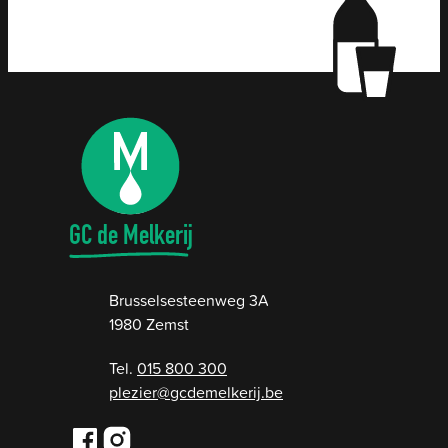
Contact & openingsuren
GC de Melkerij
Adres
Brusselsesteenweg 3A
,
1980
Zemst
015 800 300
E-mail
plezier
@
gcdemelkerij.be