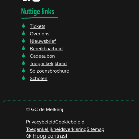
Facebook
Instagram
GC de Melkerij
GC de Melkerij
Nuttige links
Tickets
Over ons
Nieuwsbrief
Bereikbaarheid
Cadeaubon
Toegankelijkheid
Seizoensbrochure
Scholen
©
GC de Melkerij
Privacybeleid
Cookiebeleid
Toegankelijkheidsverklaring
Sitemap
Hoog contrast