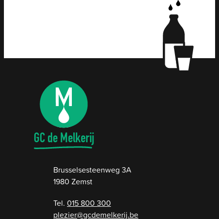
Contact & openingsuren
GC de Melkerij
Adres
Brusselsesteenweg 3A
,
1980
Zemst
015 800 300
E-mail
plezier
@
gcdemelkerij.be